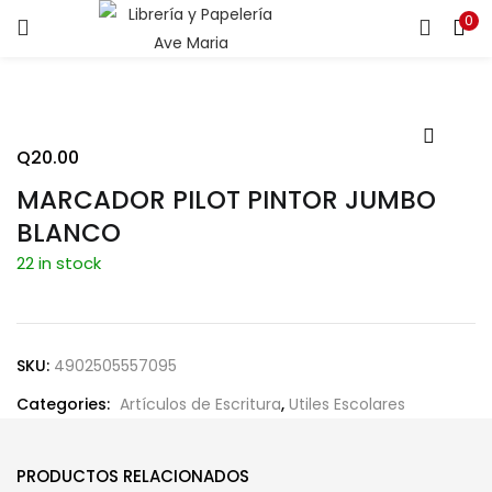
0
ENTRAR
REGISTRARSE
Introduce tu nombre de usuario y contraseña para iniciar
sesión.
Q
20.00
MARCADOR PILOT PINTOR JUMBO
BLANCO
22 in stock
Recuérdame
SKU:
4902505557095
¿Contraseña perdida?
Categories:
Artículos de Escritura
,
Utiles Escolares
PRODUCTOS RELACIONADOS