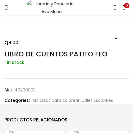
0
ENTRAR
REGISTRARSE
Introduce tu nombre de usuario y contraseña para iniciar
sesión.
Q
8.00
LIBRO DE CUENTOS PATITO FEO
1 in stock
Recuérdame
SKU:
40200003
Categories:
Artículos para colorear
,
Utiles Escolares
¿Contraseña perdida?
PRODUCTOS RELACIONADOS