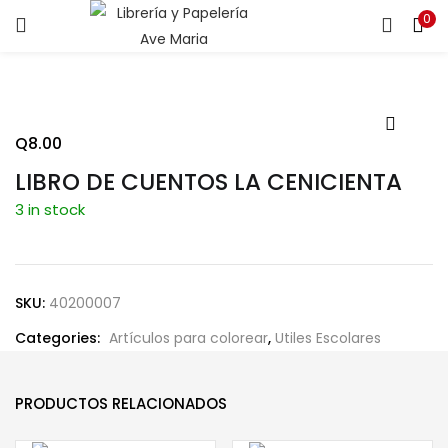
0
ENTRAR
REGISTRARSE
Introduce tu nombre de usuario y contraseña para iniciar
sesión.
Q
8.00
LIBRO DE CUENTOS LA CENICIENTA
3 in stock
Recuérdame
SKU:
40200007
Categories:
Artículos para colorear
,
Utiles Escolares
¿Contraseña perdida?
PRODUCTOS RELACIONADOS