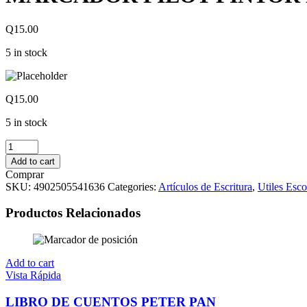
Q
15.00
5 in stock
Q
15.00
5 in stock
MARCADOR
PILOT
Add to cart
PINTOR
Comprar
DELGADO
SKU:
4902505541636
Categories:
Artículos de Escritura
,
Utiles Esco
VERDE
METALICO
Productos Relacionados
quantity
Add to cart
Vista Rápida
LIBRO DE CUENTOS PETER PAN