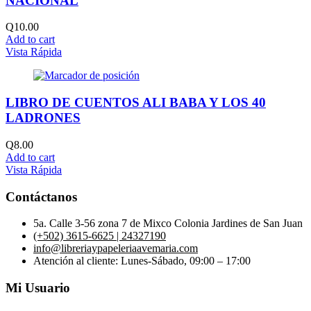
NACIONAL
Q
10.00
Add to cart
Vista Rápida
LIBRO DE CUENTOS ALI BABA Y LOS 40
LADRONES
Q
8.00
Add to cart
Vista Rápida
Contáctanos
5a. Calle 3-56 zona 7 de Mixco Colonia Jardines de San Juan
(+502) 3615-6625 | 24327190
info@libreriaypapeleriaavemaria.com
Atención al cliente: Lunes-Sábado, 09:00 – 17:00
Mi Usuario