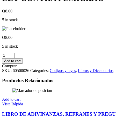
Q
8.00
5 in stock
Q
8.00
5 in stock
LEY
CONTRA
Add to cart
FEMICIDIO
Comprar
quantity
SKU:
60500026
Categories:
Codigos y leyes
,
Libros y Diccionarios
Productos Relacionados
Add to cart
Vista Rápida
LIBRO DE ADIVINANZAS, REFRANES Y PREG