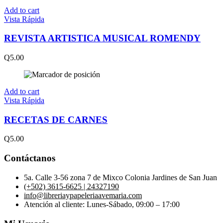
Add to cart
Vista Rápida
REVISTA ARTISTICA MUSICAL ROMENDY
Q
5.00
Add to cart
Vista Rápida
RECETAS DE CARNES
Q
5.00
Contáctanos
5a. Calle 3-56 zona 7 de Mixco Colonia Jardines de San Juan
(+502) 3615-6625 | 24327190
info@libreriaypapeleriaavemaria.com
Atención al cliente: Lunes-Sábado, 09:00 – 17:00