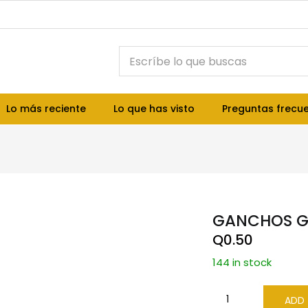
Lo más reciente
Lo que has visto
Preguntas frecu
GANCHOS G
Q
0.50
144 in stock
ADD