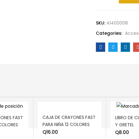
SKU:
41400008
Categories:
Acceso
ADD TO CART
ADD TO C
CAJA DE CRAYONES FAST
YONES FAST
LIBRO DE 
PARA NIÑA 12 COLORES
 COLORES
Y GRETEL
Q
16.00
Q
8.00