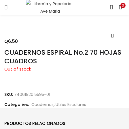
0
ENTRAR
REGISTRARSE
Introduce tu nombre de usuario y contraseña para iniciar
sesión.
Q
6.50
CUADERNOS ESPIRAL No.2 70 HOJAS
CUADROS
Out of stock
Recuérdame
SKU:
7406192015595-01
¿Contraseña perdida?
Categories:
Cuadernos
,
Utiles Escolares
PRODUCTOS RELACIONADOS