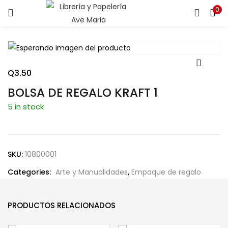
0
ENTRAR
REGISTRARSE
Introduce tu nombre de usuario y contraseña para iniciar
sesión.
Q
3.50
BOLSA DE REGALO KRAFT 1
5 in stock
Recuérdame
SKU:
10800001
Categories:
Arte y Manualidades
,
Empaque de regalo
¿Contraseña perdida?
PRODUCTOS RELACIONADOS