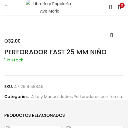
0
ENTRAR
REGISTRARSE
Introduce tu nombre de usuario y contraseña para iniciar
sesión.
Q
32.00
PERFORADOR FAST 25 MM NIÑO
1 in stock
Recuérdame
SKU:
4712914156846
Categories:
Arte y Manualidades
,
Perforadores con forma
¿Contraseña perdida?
PRODUCTOS RELACIONADOS