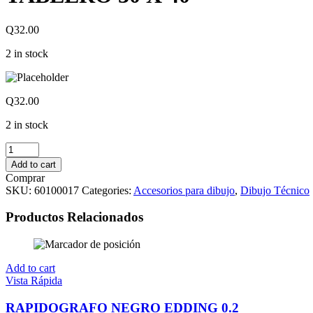
Q
32.00
2 in stock
Q
32.00
2 in stock
TABLERO
30
Add to cart
X
Comprar
40
SKU:
60100017
Categories:
Accesorios para dibujo
,
Dibujo Técnico
quantity
Productos Relacionados
Add to cart
Vista Rápida
RAPIDOGRAFO NEGRO EDDING 0.2