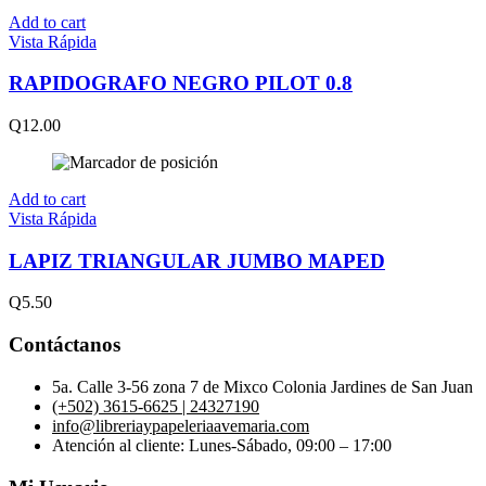
Add to cart
Vista Rápida
RAPIDOGRAFO NEGRO PILOT 0.8
Q
12.00
Add to cart
Vista Rápida
LAPIZ TRIANGULAR JUMBO MAPED
Q
5.50
Contáctanos
5a. Calle 3-56 zona 7 de Mixco Colonia Jardines de San Juan
(+502) 3615-6625 | 24327190
info@libreriaypapeleriaavemaria.com
Atención al cliente: Lunes-Sábado, 09:00 – 17:00