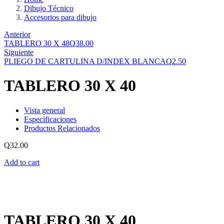
Dibujo Técnico
Accesorios para dibujo
Anterior
TABLERO 30 X 48
Q
38.00
Siguiente
PLIEGO DE CARTULINA D/INDEX BLANCA
Q
2.50
TABLERO 30 X 40
Vista general
Especificaciones
Productos Relacionados
Q
32.00
Add to cart
TABLERO 30 X 40