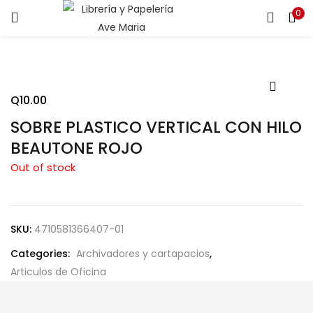
0
ENTRAR
REGISTRARSE
Introduce tu nombre de usuario y contraseña para iniciar
sesión.
Q
10.00
SOBRE PLASTICO VERTICAL CON HILO
BEAUTONE ROJO
Out of stock
Recuérdame
SKU:
4710581366407-01
¿Contraseña perdida?
Categories:
Archivadores y cartapacios
,
Articulos de Oficina