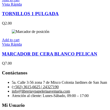
Vista Rápida
TORNILLOS 1 PULGADA
Q
2.00
Add to cart
Vista Rápida
MARCADOR DE CERA BLANCO PELICAN
Q
7.00
Contáctanos
5a. Calle 3-56 zona 7 de Mixco Colonia Jardines de San Juan
(+502) 3615-6625 | 24327190
info@libreriaypapeleriaavemaria.com
Atención al cliente: Lunes-Sábado, 09:00 – 17:00
Mi Usuario