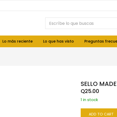
Lo más reciente
Lo que has visto
Preguntas frecu
SELLO MADE
Q
25.00
1 in stock
ADD TO CART