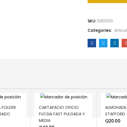
SKU:
51100013
Categories:
Articu
ADD TO CART
ADD TO C
 FOLDER
CARTAPACIO OFICIO
ALMOHADIL
ORADO
FUCSIA FAST PULGADA Y
STAFFORD
MEDIA
Q
20.00