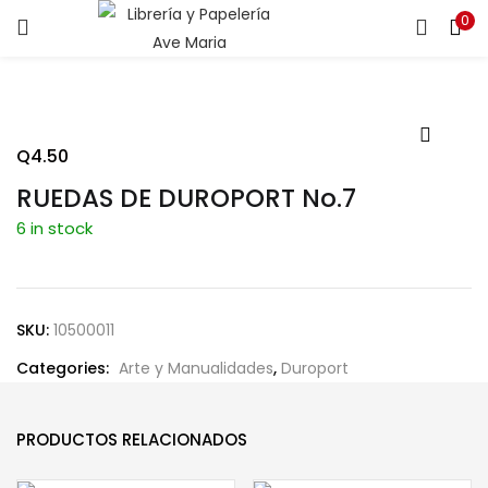
0
ENTRAR
REGISTRARSE
Introduce tu nombre de usuario y contraseña para iniciar
sesión.
Q
4.50
RUEDAS DE DUROPORT No.7
6 in stock
Recuérdame
SKU:
10500011
Categories:
Arte y Manualidades
,
Duroport
¿Contraseña perdida?
PRODUCTOS RELACIONADOS