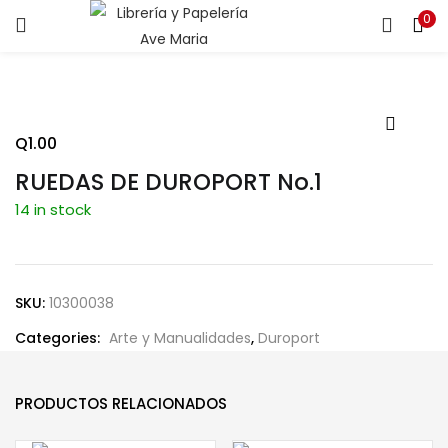
0
ENTRAR
REGISTRARSE
Introduce tu nombre de usuario y contraseña para iniciar
sesión.
Q
1.00
RUEDAS DE DUROPORT No.1
14 in stock
Recuérdame
SKU:
10300038
Categories:
Arte y Manualidades
,
Duroport
¿Contraseña perdida?
PRODUCTOS RELACIONADOS