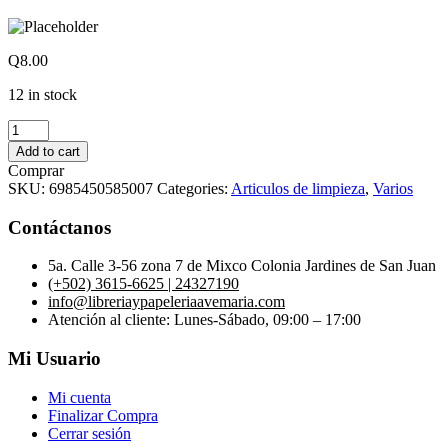
Q
8.00
12 in stock
REDESILLA
DE
Add to cart
PELO
Comprar
quantity
SKU:
6985450585007
Categories:
Articulos de limpieza
,
Varios
Contáctanos
5a. Calle 3-56 zona 7 de Mixco Colonia Jardines de San Juan
(+502) 3615-6625 | 24327190
info@libreriaypapeleriaavemaria.com
Atención al cliente: Lunes-Sábado, 09:00 – 17:00
Mi Usuario
Mi cuenta
Finalizar Compra
Cerrar sesión