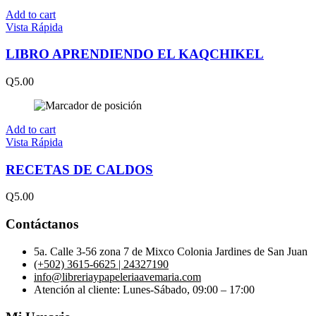
Add to cart
Vista Rápida
LIBRO APRENDIENDO EL KAQCHIKEL
Q
5.00
Add to cart
Vista Rápida
RECETAS DE CALDOS
Q
5.00
Contáctanos
5a. Calle 3-56 zona 7 de Mixco Colonia Jardines de San Juan
(+502) 3615-6625 | 24327190
info@libreriaypapeleriaavemaria.com
Atención al cliente: Lunes-Sábado, 09:00 – 17:00