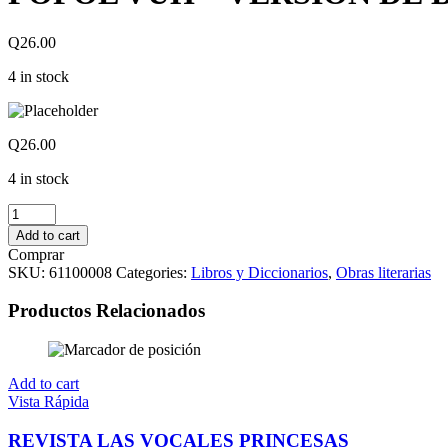
Q
26.00
4 in stock
Q
26.00
4 in stock
POPOL
VUH
Add to cart
-
Comprar
VERSION
SKU:
61100008
Categories:
Libros y Diccionarios
,
Obras literarias
DE
BOLSILLO
Productos Relacionados
quantity
Add to cart
Vista Rápida
REVISTA LAS VOCALES PRINCESAS