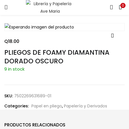
0
ENTRAR
REGISTRARSE
Introduce tu nombre de usuario y contraseña para iniciar
sesión.
Q
18.00
PLIEGOS DE FOAMY DIAMANTINA
DORADO OSCURO
9 in stock
Recuérdame
SKU:
7502269631689-01
¿Contraseña perdida?
Categories:
Papel en pliego
,
Papelería y Derivados
PRODUCTOS RELACIONADOS