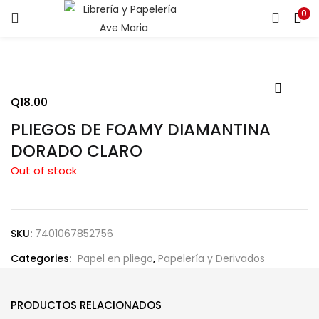
0
ENTRAR
REGISTRARSE
Introduce tu nombre de usuario y contraseña para iniciar
sesión.
Q
18.00
PLIEGOS DE FOAMY DIAMANTINA
DORADO CLARO
Out of stock
Recuérdame
SKU:
7401067852756
¿Contraseña perdida?
Categories:
Papel en pliego
,
Papelería y Derivados
PRODUCTOS RELACIONADOS