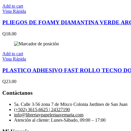
Add to cart
Vista Rápida
PLIEGOS DE FOAMY DIAMANTINA VERDE AR
Q
18.00
Add to cart
Vista Rápida
PLASTICO ADHESIVO FAST ROLLO TECNO D
Q
23.00
Contáctanos
5a. Calle 3-56 zona 7 de Mixco Colonia Jardines de San Juan
(+502) 3615-6625 | 24327190
info@libreriaypapeleriaavemaria.com
Atención al cliente: Lunes-Sábado, 09:00 – 17:00