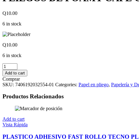
Q
10.00
6 in stock
Q
10.00
6 in stock
PLIEGOS
DE
Add to cart
FOAMY
Comprar
CAFE
SKU:
7406192032554-01
Categories:
Papel en pliego
,
Papelería y D
CLARO
quantity
Productos Relacionados
Add to cart
Vista Rápida
PLASTICO ADHESIVO FAST ROLLO TECNO P