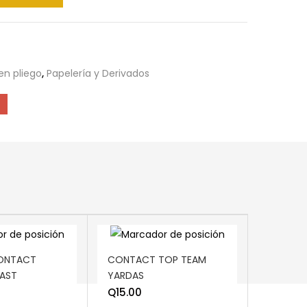
en pliego
,
Papelería y Derivados
ART
ADD TO CART
CONTACT
CONTACT TOP TEAM
FAST
YARDAS
Q
15.00