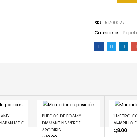
SKU:
51700027
Categories:
Papel 
ADD TO CART
ADD TO C
OAMY
PLIEGOS DE FOAMY
1 METRO 
ANARANJADO
DIAMANTINA VERDE
AMARILLO 
ARCOIRIS
Q
8.00