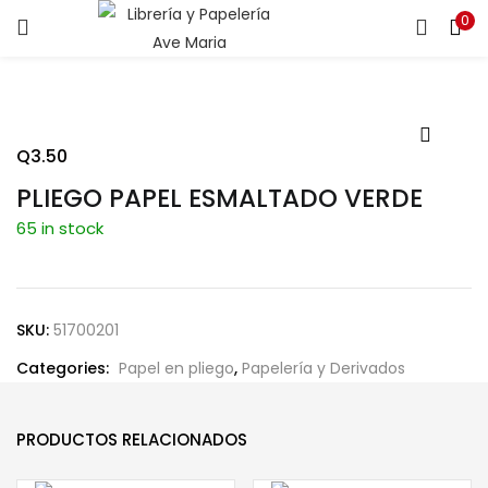
0
ENTRAR
REGISTRARSE
Introduce tu nombre de usuario y contraseña para iniciar
sesión.
Q
3.50
PLIEGO PAPEL ESMALTADO VERDE
65 in stock
Recuérdame
SKU:
51700201
Categories:
Papel en pliego
,
Papelería y Derivados
¿Contraseña perdida?
PRODUCTOS RELACIONADOS