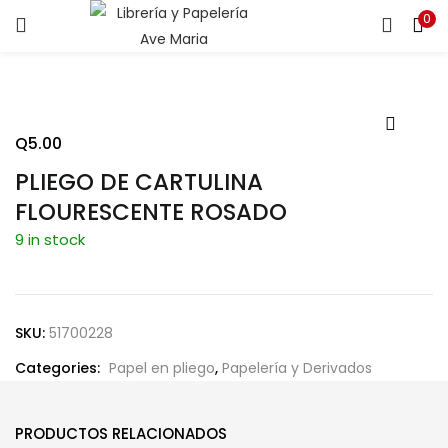
0
ENTRAR
REGISTRARSE
Introduce tu nombre de usuario y contraseña para iniciar
sesión.
Q
5.00
PLIEGO DE CARTULINA
FLOURESCENTE ROSADO
9 in stock
Recuérdame
SKU:
51700228
¿Contraseña perdida?
Categories:
Papel en pliego
,
Papelería y Derivados
PRODUCTOS RELACIONADOS