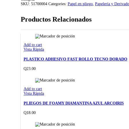
C-
SKU:
51700004
Categories:
Papel en pliego
,
Papelería y Derivad
80
quantity
Productos Relacionados
Add to cart
Vista Rápida
PLASTICO ADHESIVO FAST ROLLO TECNO DORADO
Q
23.00
Add to cart
Vista Rápida
PLIEGOS DE FOAMY DIAMANTINA AZUL ARCOIRIS
Q
18.00