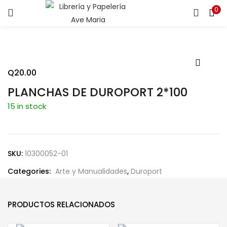
0
ENTRAR
REGISTRARSE
Introduce tu nombre de usuario y contraseña para iniciar
sesión.
Q
20.00
PLANCHAS DE DUROPORT 2*100
15 in stock
Recuérdame
SKU:
10300052-01
Categories:
Arte y Manualidades
,
Duroport
¿Contraseña perdida?
PRODUCTOS RELACIONADOS