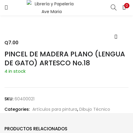
0
ENTRAR
REGISTRARSE
Introduce tu nombre de usuario y contraseña para iniciar
sesión.
Q
7.00
PINCEL DE MADERA PLANO (LENGUA
DE GATO) ARTESCO No.18
4 in stock
Recuérdame
SKU:
60400021
¿Contraseña perdida?
Categories:
Artículos para pintura
,
Dibujo Técnico
PRODUCTOS RELACIONADOS