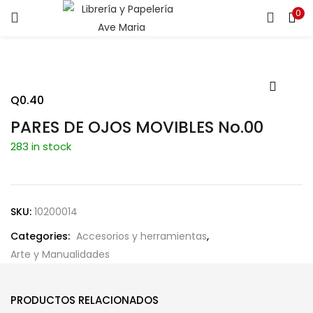
0
ENTRAR
REGISTRARSE
Introduce tu nombre de usuario y contraseña para iniciar
sesión.
Q
0.40
PARES DE OJOS MOVIBLES No.00
283 in stock
Recuérdame
SKU:
10200014
Categories:
Accesorios y herramientas
,
¿Contraseña perdida?
Arte y Manualidades
PRODUCTOS RELACIONADOS