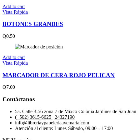
Add to cart
Vista Rápida
BOTONES GRANDES
Q
0.50
Add to cart
Vista Rápida
MARCADOR DE CERA ROJO PELICAN
Q
7.00
Contáctanos
5a. Calle 3-56 zona 7 de Mixco Colonia Jardines de San Juan
(+502) 3615-6625 | 24327190
info@libreriaypapeleriaavemaria.com
Atención al cliente: Lunes-Sábado, 09:00 – 17:00