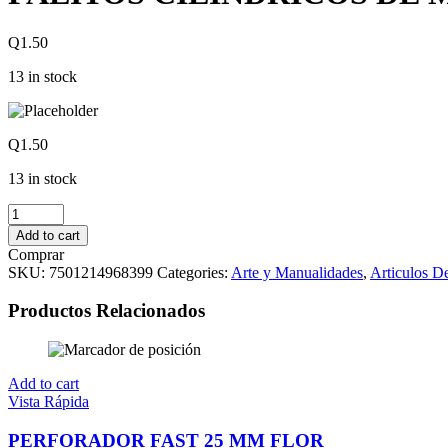
Q
1.50
13 in stock
Q
1.50
13 in stock
PALITOS
CILINDRICOS
Add to cart
DE
Comprar
MADERA
SKU:
7501214968399
Categories:
Arte y Manualidades
,
Articulos D
60
X
Productos Relacionados
0.60
quantity
Add to cart
Vista Rápida
PERFORADOR FAST 25 MM FLOR