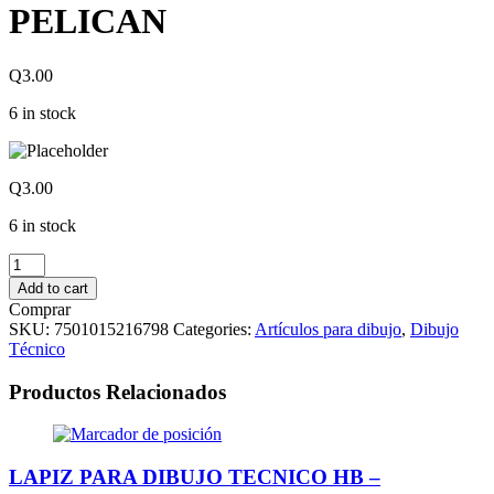
PELICAN
Q
3.00
6 in stock
Q
3.00
6 in stock
MINAS
PARA
Add to cart
DISEÑO
Comprar
0.7
SKU:
7501015216798
Categories:
Artículos para dibujo
,
Dibujo
MM
Técnico
X
60
Productos Relacionados
MM
HB
MARCA
PELICAN
LAPIZ PARA DIBUJO TECNICO HB –
quantity