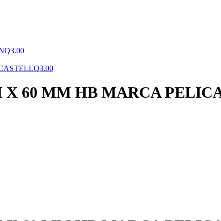
N
Q
3.00
 CASTELL
Q
3.00
M X 60 MM HB MARCA PELIC