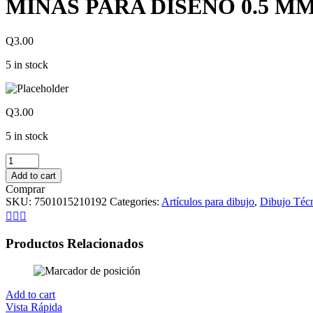
MINAS PARA DISEÑO 0.5 M
Q
3.00
5 in stock
Q
3.00
5 in stock
Add to cart
Comprar
SKU:
7501015210192
Categories:
Artículos para dibujo
,
Dibujo Téc
Productos Relacionados
Add to cart
Vista Rápida