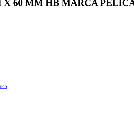
M X 60 MM HB MARCA PELIC
nico