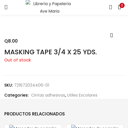
0
ENTRAR
REGISTRARSE
Introduce tu nombre de usuario y contraseña para iniciar
sesión.
Q
8.00
MASKING TAPE 3/4 X 25 YDS.
Out of stock
Recuérdame
SKU:
721672034406-01
Categories:
Cintas adhesivas
,
Utiles Escolares
¿Contraseña perdida?
PRODUCTOS RELACIONADOS