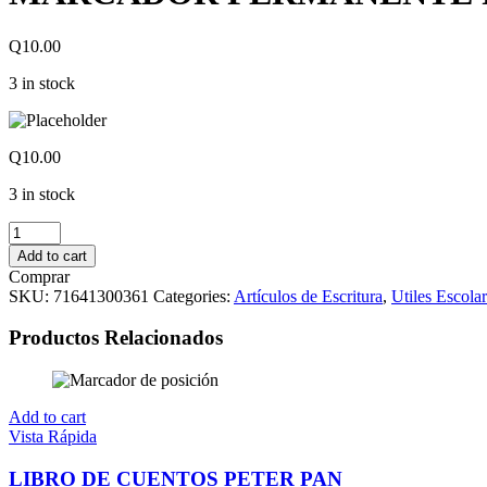
Q
10.00
3 in stock
Q
10.00
3 in stock
MARCADOR
PERMANENTE
Add to cart
PUNTA
Comprar
FINA
SKU:
71641300361
Categories:
Artículos de Escritura
,
Utiles Escola
ORANGE
SHARPIE
Productos Relacionados
quantity
Add to cart
Vista Rápida
LIBRO DE CUENTOS PETER PAN