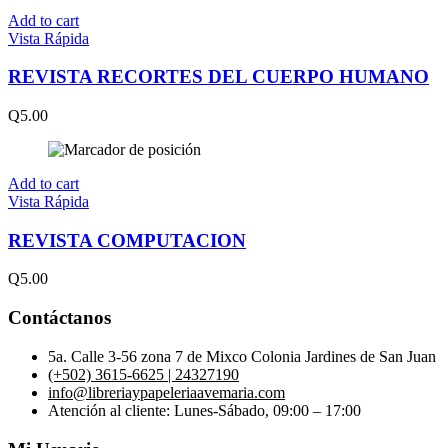
Add to cart
Vista Rápida
REVISTA RECORTES DEL CUERPO HUMANO
Q
5.00
Add to cart
Vista Rápida
REVISTA COMPUTACION
Q
5.00
Contáctanos
5a. Calle 3-56 zona 7 de Mixco Colonia Jardines de San Juan
(+502) 3615-6625 | 24327190
info@libreriaypapeleriaavemaria.com
Atención al cliente: Lunes-Sábado, 09:00 – 17:00