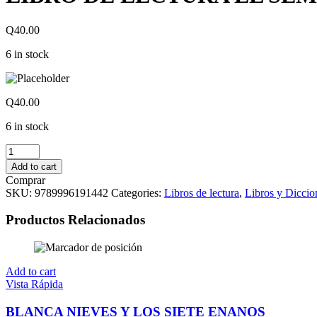
Q
40.00
6 in stock
Q
40.00
6 in stock
LIBRO
DE
Add to cart
LECTURA
Comprar
EL
SKU:
9789996191442
Categories:
Libros de lectura
,
Libros y Diccio
SEMBRADOR
ESCOLAR
Productos Relacionados
No.2
quantity
Add to cart
Vista Rápida
BLANCA NIEVES Y LOS SIETE ENANOS