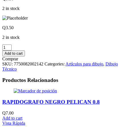
2 in stock
Q
3.50
2 in stock
LAPIZ
PARA
Add to cart
DIBUJO
Comprar
TECNICO
SKU:
7750082002142
Categories:
Artículos para dibujo
,
Dibujo
3B
Técnico
-
ARTESCO
Productos Relacionados
quantity
RAPIDOGRAFO NEGRO PELICAN 0.8
Q
7.00
Add to cart
Vista Rápida