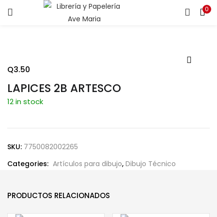
0
ENTRAR
REGISTRARSE
Introduce tu nombre de usuario y contraseña para iniciar
sesión.
Q
3.50
LAPICES 2B ARTESCO
12 in stock
Recuérdame
SKU:
7750082002265
Categories:
Artículos para dibujo
,
Dibujo Técnico
¿Contraseña perdida?
PRODUCTOS RELACIONADOS