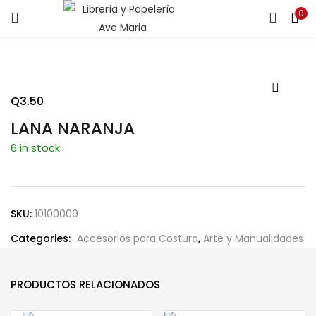
0
ENTRAR
REGISTRARSE
Introduce tu nombre de usuario y contraseña para iniciar
sesión.
Q
3.50
LANA NARANJA
6 in stock
Recuérdame
SKU:
10100009
Categories:
Accesorios para Costura
,
Arte y Manualidades
¿Contraseña perdida?
PRODUCTOS RELACIONADOS