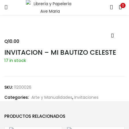
0
ENTRAR
REGISTRARSE
Introduce tu nombre de usuario y contraseña para iniciar
sesión.
Q
10.00
INVITACION – MI BAUTIZO CELESTE
17 in stock
Recuérdame
SKU:
11200026
Categories:
Arte y Manualidades
,
Invitaciones
¿Contraseña perdida?
PRODUCTOS RELACIONADOS