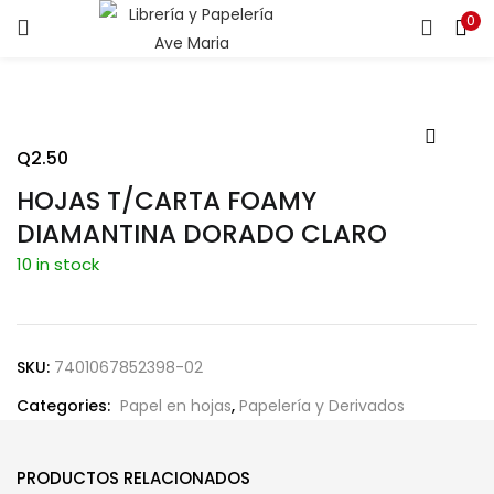
0
ENTRAR
REGISTRARSE
Introduce tu nombre de usuario y contraseña para iniciar
sesión.
Q
2.50
HOJAS T/CARTA FOAMY
DIAMANTINA DORADO CLARO
10 in stock
Recuérdame
SKU:
7401067852398-02
¿Contraseña perdida?
Categories:
Papel en hojas
,
Papelería y Derivados
PRODUCTOS RELACIONADOS