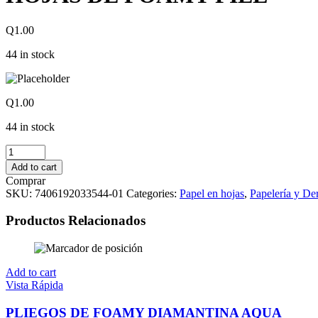
Q
1.00
44 in stock
Q
1.00
44 in stock
HOJAS
DE
Add to cart
FOAMY
Comprar
PIEL
SKU:
7406192033544-01
Categories:
Papel en hojas
,
Papelería y De
quantity
Productos Relacionados
Add to cart
Vista Rápida
PLIEGOS DE FOAMY DIAMANTINA AQUA