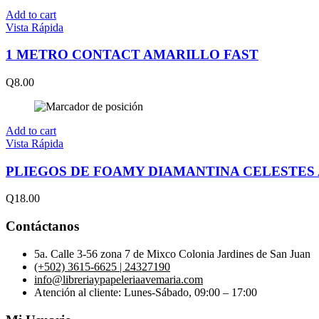
Add to cart
Vista Rápida
1 METRO CONTACT AMARILLO FAST
Q
8.00
Add to cart
Vista Rápida
PLIEGOS DE FOAMY DIAMANTINA CELESTES 
Q
18.00
Contáctanos
5a. Calle 3-56 zona 7 de Mixco Colonia Jardines de San Juan
(+502) 3615-6625 | 24327190
info@libreriaypapeleriaavemaria.com
Atención al cliente: Lunes-Sábado, 09:00 – 17:00