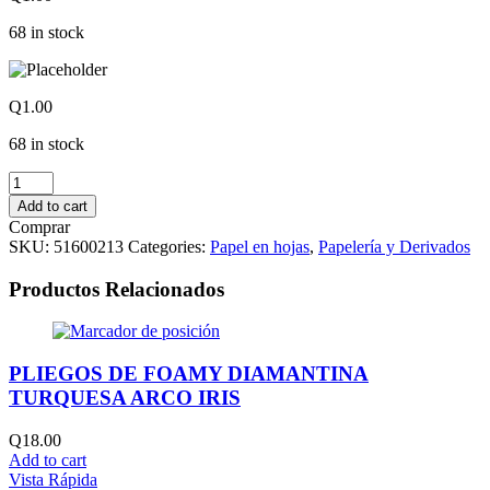
68 in stock
Q
1.00
68 in stock
HOJAS
ARIEL
Add to cart
COVER
Comprar
OFICIO
SKU:
51600213
Categories:
Papel en hojas
,
Papelería y Derivados
NEGRO
quantity
Productos Relacionados
PLIEGOS DE FOAMY DIAMANTINA
TURQUESA ARCO IRIS
Q
18.00
Add to cart
Vista Rápida