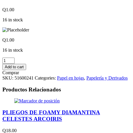
Q
1.00
16 in stock
Q
1.00
16 in stock
HOJAS
ARIEL
Add to cart
COVER
Comprar
OFICIO
SKU:
51600241
Categories:
Papel en hojas
,
Papelería y Derivados
MORADO
ORQUIDEA
Productos Relacionados
quantity
PLIEGOS DE FOAMY DIAMANTINA
CELESTES ARCOIRIS
Q
18.00