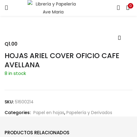
0
ENTRAR
REGISTRARSE
Introduce tu nombre de usuario y contraseña para iniciar
sesión.
Q
1.00
HOJAS ARIEL COVER OFICIO CAFE
AVELLANA
8 in stock
Recuérdame
SKU:
51600214
¿Contraseña perdida?
Categories:
Papel en hojas
,
Papelería y Derivados
PRODUCTOS RELACIONADOS