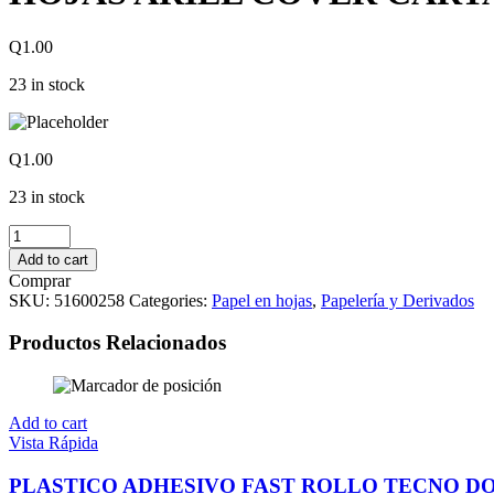
Q
1.00
23 in stock
Q
1.00
23 in stock
HOJAS
ARIEL
Add to cart
COVER
Comprar
CARTA
SKU:
51600258
Categories:
Papel en hojas
,
Papelería y Derivados
CAFE
OBSCURO
Productos Relacionados
quantity
Add to cart
Vista Rápida
PLASTICO ADHESIVO FAST ROLLO TECNO D