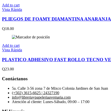
Add to cart
Vista Rápida
PLIEGOS DE FOAMY DIAMANTINA ANARANJA
Q
18.00
Add to cart
Vista Rápida
PLASTICO ADHESIVO FAST ROLLO TECNO V
Q
23.00
Contáctanos
5a. Calle 3-56 zona 7 de Mixco Colonia Jardines de San Juan
(+502) 3615-6625 | 24327190
info@libreriaypapeleriaavemaria.com
Atención al cliente: Lunes-Sábado, 09:00 – 17:00