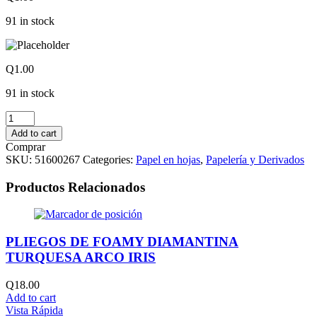
91 in stock
Q
1.00
91 in stock
HOJAS
ARIEL
Add to cart
COVER
Comprar
CARTA
SKU:
51600267
Categories:
Papel en hojas
,
Papelería y Derivados
AMARILLO
ORO
Productos Relacionados
quantity
PLIEGOS DE FOAMY DIAMANTINA
TURQUESA ARCO IRIS
Q
18.00
Add to cart
Vista Rápida