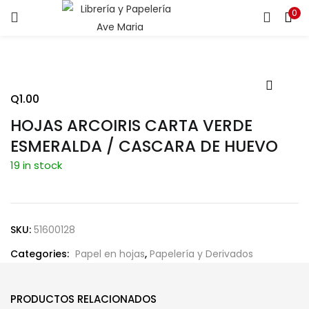
0
ENTRAR
REGISTRARSE
Introduce tu nombre de usuario y contraseña para iniciar
sesión.
Q
1.00
HOJAS ARCOIRIS CARTA VERDE
ESMERALDA / CASCARA DE HUEVO
19 in stock
Recuérdame
SKU:
51600128
¿Contraseña perdida?
Categories:
Papel en hojas
,
Papelería y Derivados
PRODUCTOS RELACIONADOS