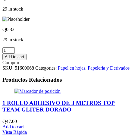
29 in stock
Q
0.33
29 in stock
HOJAS
80
Add to cart
GRS.
Comprar
CARTA
SKU:
51600068
Categories:
Papel en hojas
,
Papelería y Derivados
COLOR
PLATA
Productos Relacionados
quantity
1 ROLLO ADHESIVO DE 3 METROS TOP
TEAM GLITER DORADO
Q
47.00
Add to cart
Vista Rápida