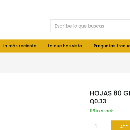
Lo más reciente
Lo que has visto
Preguntas frecu
HOJAS 80 G
Q
0.33
116 in stock
ADD