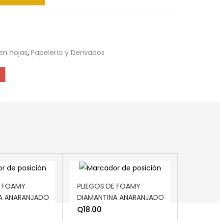
en hojas
,
Papelería y Derivados
ART
ADD TO CART
E FOAMY
PLIEGOS DE FOAMY
A ANARANJADO
DIAMANTINA ANARANJADO
Q
18.00