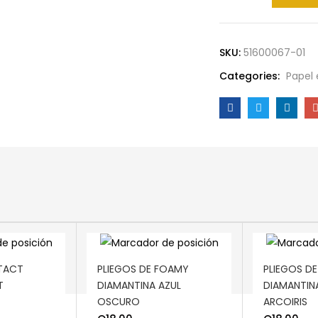
SKU:
51600067-01
Categories:
Papel 
ADD TO CART
ADD TO C
TACT
PLIEGOS DE FOAMY
PLIEGOS D
T
DIAMANTINA AZUL
DIAMANTIN
OSCURO
ARCOIRIS