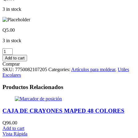
3 in stock
Q
5.00
3 in stock
FOAMY
MOLDEABLE
Add to cart
ARTESCO
Comprar
CAFE
SKU:
7750082107205
Categories:
Artículos para moldear
,
Utiles
quantity
Escolares
Productos Relacionados
CAJA DE CRAYONES MAPED 48 COLORES
Q
96.00
Add to cart
Vista Rápida