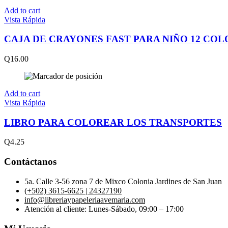
Add to cart
Vista Rápida
CAJA DE CRAYONES FAST PARA NIÑO 12 COL
Q
16.00
Add to cart
Vista Rápida
LIBRO PARA COLOREAR LOS TRANSPORTES
Q
4.25
Contáctanos
5a. Calle 3-56 zona 7 de Mixco Colonia Jardines de San Juan
(+502) 3615-6625 | 24327190
info@libreriaypapeleriaavemaria.com
Atención al cliente: Lunes-Sábado, 09:00 – 17:00