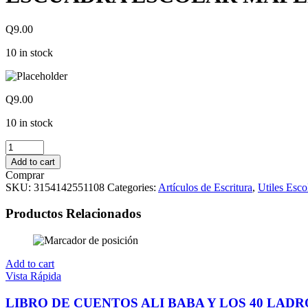
Q
9.00
10 in stock
Q
9.00
10 in stock
ESCUADRA
ESCOLAR
Add to cart
MAPED
Comprar
2
SKU:
3154142551108
Categories:
Artículos de Escritura
,
Utiles Esco
EN
1
Productos Relacionados
quantity
Add to cart
Vista Rápida
LIBRO DE CUENTOS ALI BABA Y LOS 40 LAD